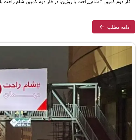
فاز دوم کمپین #شام_راحت با روژین: در فاز دوم کمپین شام راحت 
ادامه مطلب