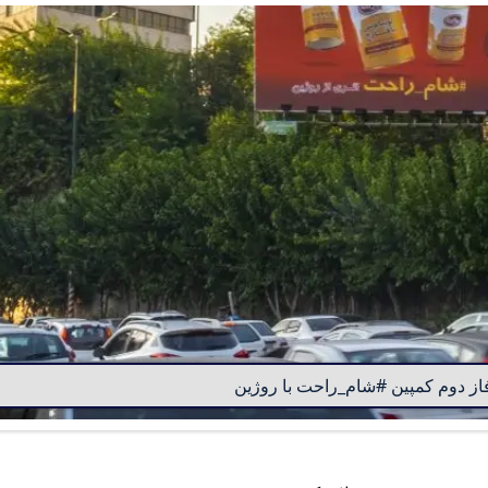
از دوم کمپین #شام_راحت با روژین