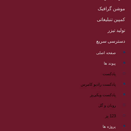
موشن گرافیک
کمپین تنبلیغاتی
تولید تیزر
دسترسی سریع
صفحه اصلی
پیوند ها
پادکست
پادکست رادیو کامرس
پادکست ویکی‌پز
روبان و گل
123 پز
پروژه ها