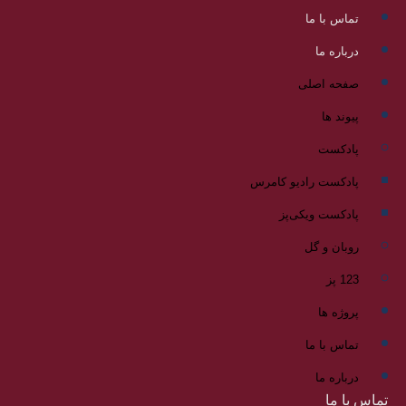
تماس با ما
درباره ما
صفحه اصلی
پیوند ها
پادکست
پادکست رادیو کامرس
پادکست ویکی‌پز
روبان و گل
123 پز
پروژه ها
تماس با ما
درباره ما
تماس با ما