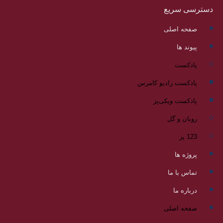
دسترسی سریع
صفحه اصلی
پیوند ها
پادکست
پادکست رادیو کامرس
پادکست ویکی‌پز
روبان و گل
123 پز
پروژه ها
تماس با ما
درباره ما
صفحه اصلی