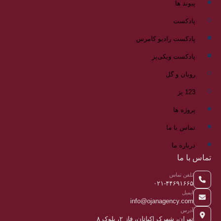
پیوند ها
پادکست
پادکست رادیو کامرس
پادکست ویکی‌پز
روبان و گل
123 پز
پروژه ها
تماس با ما
درباره ما
تماس با ما
تلفن تماس
۰۲۱-۴۴۶۹۱۶۶۵
ایمیل
info@ojanagency.com
آدرس
تهران، شهرک اکباتان، فاز ۲، بلوک ۸