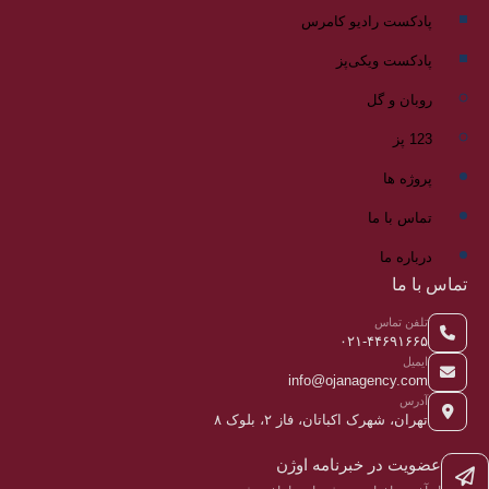
پادکست رادیو کامرس
پادکست ویکی‌پز
روبان و گل
123 پز
پروژه ها
تماس با ما
درباره ما
تماس با ما
تلفن تماس
۰۲۱-۴۴۶۹۱۶۶۵
ایمیل
info@ojanagency.com
آدرس
تهران، شهرک اکباتان، فاز ۲، بلوک ۸
عضویت در خبرنامه اوژن