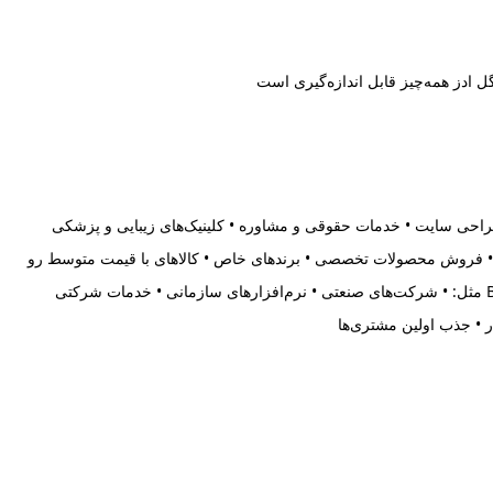
ل ادز همه‌چیز قابل اندازه‌گیری است
• خدمات سئو و طراحی سایت • خدمات حقوقی و مشاوره • کلینیک‌های زیبایی و پزشکی
_________________________ 2. فروشگاه‌های آنلاین با حاشیه سود مناسب • فروش محصولات تخصصی • برندهای خاص • کالاهای با قیمت متوسط رو
به بالا گوگل ادز برای فروش محصولاتی با سود بسیار کم، معمولاً مقرون‌به‌صرفه نیست. ________________________________________ 3. کسب‌وکارهای B2B مثل: • شرکت‌های صنعتی • نرم‌افزارهای سازمانی • خدمات شرکتی