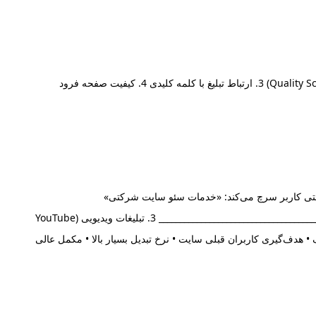
عملکرد گوگل ادز بر پایه مزایده (Auction) است، اما نه صرفاً بالاترین قیمت. فاکتورهای اصلی نمایش تبلیغ: 1. مبلغ پیشنهادی (Bid) 2. امتیاز کیفیت (Quality Score) 3. ارتباط تبلیغ با کلمه کلیدی 4. کیفیت صفحه فرود
 بالا مثال: وقتی کاربر سرچ می‌کند: «خدمات سئو سایت شرکتی»
________________________________________ 2. تبلیغات نمایشی (Display Ads) • نمایش بنری در سایت‌ها • مناسب برندسازی • نرخ تبدیل کمتر از سرچ ________________________________________ 3. تبلیغات ویدیویی (YouTube
گ و آگاهی • نیازمند سناریوی حرفه‌ای ________________________________________ 4. تبلیغات ریمارکتینگ • هدف‌گیری کاربران قبلی سایت • نرخ تبدیل بسیار بالا • مکمل عالی