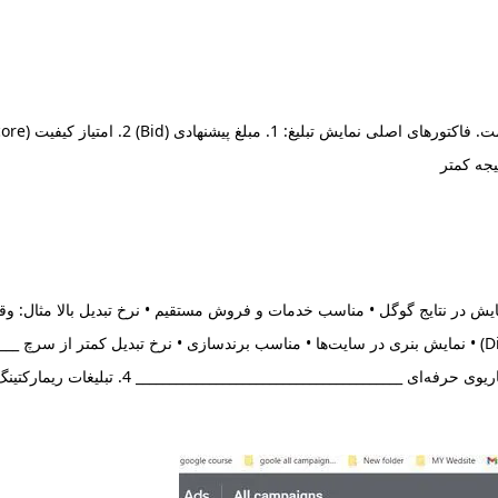
 پربازده‌ترین نوع تبلیغ: • نمایش در نتایج گوگل • مناسب خدمات و فروش مستقیم • نرخ تبدیل
Ads) • نمایش قبل یا وسط ویدیوها • مناسب برندین