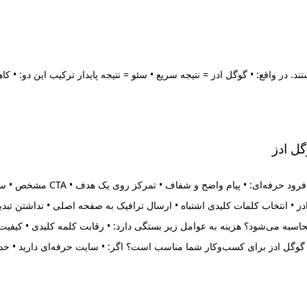
د. در واقع: • گوگل ادز = نتیجه سریع • سئو = نتیجه پایدار ترکیب این دو: •
حتی بهترین کمپین بدون لندینگ خوب شکست 
محاسبه می‌شود؟ هزینه به عوامل زیر بستگی دارد: • رقابت کلمه کلیدی • کیفیت
آیا گوگل ادز برای کسب‌وکار شما مناسب است؟ اگر: • سایت حرفه‌ای دارید 