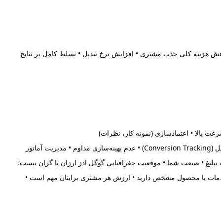
 کاهش هزینه کلی جذب مشتری • افزایش نرخ تبدیل • تسلط کامل بر نتایج
می‌خورد. ویژگی‌های صفحه فرود حرفه‌ای: • پیام واضح و شفاف • تمرکز روی یک هدف • CTA مشخص • سرعت بالا • اعتمادسازی (نمونه کار، نظرات)
________________________________________ اشتباهات رایج در اجرای گوگل ادز • انتخاب کلمات کلیدی اشتباه • ارسال ترافیک به صفحه اصلی • نداشتن تبدیل (Conversion Tracking) • عدم بهینه‌سازی مداوم • مدیریت آماتور
 تبلیغ • صنعت شما • موقعیت جغرافیایی گوگل ادز ارزان یا گران نیست؛
• خدمات یا محصول مشخص دارید • ارزش هر مشتری برایتان مهم است •